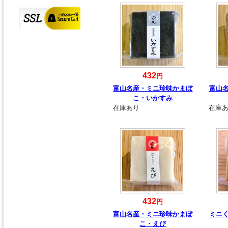
432
円
富山名産・ミニ珍味かまぼ
富山
こ・いかすみ
在庫あり
在庫
432
円
富山名産・ミニ珍味かまぼ
ミニ
こ・えび