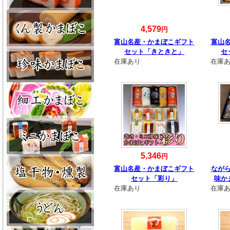
4,579
円
富山名産・かまぼこギフト
富山
セット「きときと」
セ
在庫あり
在庫
5,346
円
富山名産・かまぼこギフト
なが
セット「彩り」
味か
在庫あり
在庫